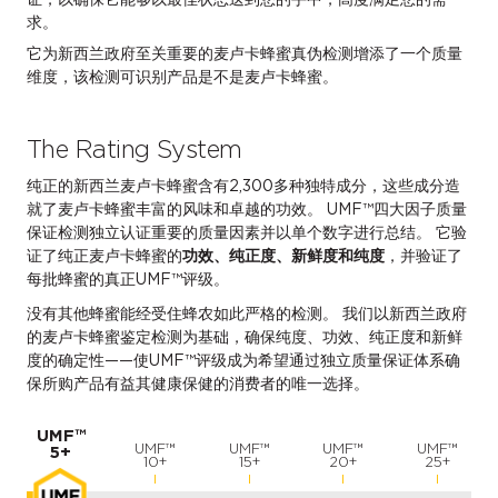
求。
它为新西兰政府至关重要的麦卢卡蜂蜜真伪检测增添了一个质量
维度，该检测可识别产品是不是麦卢卡蜂蜜。
The Rating System
纯正的新西兰麦卢卡蜂蜜含有2,300多种独特成分，这些成分造
就了麦卢卡蜂蜜丰富的风味和卓越的功效。 UMF™四大因子质量
保证检测独立认证重要的质量因素并以单个数字进行总结。 它验
证了纯正麦卢卡蜂蜜的
功效、纯正度、新鲜度和纯度
，并验证了
每批蜂蜜的真正UMF™评级。
没有其他蜂蜜能经受住蜂农如此严格的检测。 我们以新西兰政府
的麦卢卡蜂蜜鉴定检测为基础，确保纯度、功效、纯正度和新鲜
度的确定性——使UMF™评级成为希望通过独立质量保证体系确
保所购产品有益其健康保健的消费者的唯一选择。
UMF™
UMF™
UMF™
UMF™
UMF™
5+
10+
15+
20+
25+