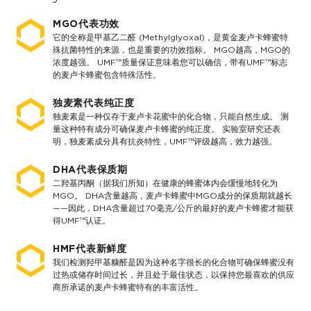
MGO代表功效
它的全称是甲基乙二醛 (Methylglyoxal)，是黄金麦卢卡蜂蜜特
殊抗菌特性的来源，也是重要的功效指标。 MGO越高，MGO的
浓度越强。 UMF™质量保证意味着您可以确信，带有UMF™标志
的麦卢卡蜂蜜包含特殊活性。
独麦素代表纯正度
独麦素是一种仅存于麦卢卡花蜜中的化合物，只能自然生成。 测
量这种特有成分可确保麦卢卡蜂蜜的纯正度。 实验室研究还表
明，独麦素成分具有抗炎特性，UMF™评级越高，效力越强。
DHA代表保质期
二羟基丙酮（据我们所知）在健康的蜂蜜体内会缓慢地转化为
MGO。 DHA含量越高，麦卢卡蜂蜜中MGO成分的保质期就越长
——因此，DHA含量超过70毫克/公斤的最好的麦卢卡蜂蜜才能获
得UMF™认证。
HMF代表新鲜度
我们检测羟甲基糠醛是因为这种名字很长的化合物可确保蜂蜜没有
过热或储存时间过长，并且处于最佳状态，以保持您最喜欢的供应
商所承诺的麦卢卡蜂蜜特有的丰富活性。