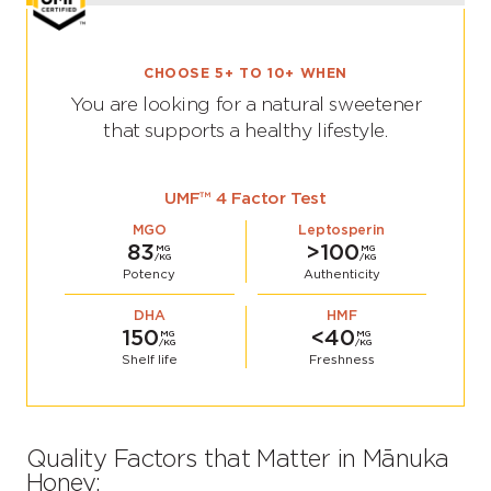
CHOOSE 5+ TO 10+ WHEN
You are looking for a natural sweetener
that supports a healthy lifestyle.
UMF™ 4 Factor Test
MGO
Leptosperin
83
>100
MG
MG
/KG
/KG
Potency
Authenticity
DHA
HMF
150
<40
MG
MG
/KG
/KG
Shelf life
Freshness
Quality Factors that Matter in Mānuka
Honey: