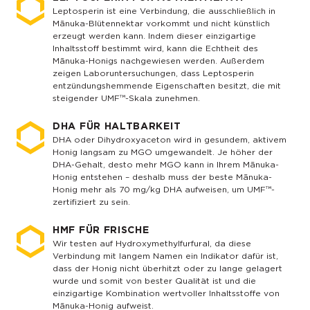
Leptosperin ist eine Verbindung, die ausschließlich in
Mānuka-Blütennektar vorkommt und nicht künstlich
erzeugt werden kann. Indem dieser einzigartige
Inhaltsstoff bestimmt wird, kann die Echtheit des
Mānuka-Honigs nachgewiesen werden. Außerdem
zeigen Laboruntersuchungen, dass Leptosperin
entzündungshemmende Eigenschaften besitzt, die mit
steigender UMF™-Skala zunehmen.
DHA FÜR HALTBARKEIT
DHA oder Dihydroxyaceton wird in gesundem, aktivem
Honig langsam zu MGO umgewandelt. Je höher der
DHA-Gehalt, desto mehr MGO kann in Ihrem Mānuka-
Honig entstehen – deshalb muss der beste Mānuka-
Honig mehr als 70 mg/kg DHA aufweisen, um UMF™-
zertifiziert zu sein.
HMF FÜR FRISCHE
Wir testen auf Hydroxymethylfurfural, da diese
Verbindung mit langem Namen ein Indikator dafür ist,
dass der Honig nicht überhitzt oder zu lange gelagert
wurde und somit von bester Qualität ist und die
einzigartige Kombination wertvoller Inhaltsstoffe von
Mānuka-Honig aufweist.