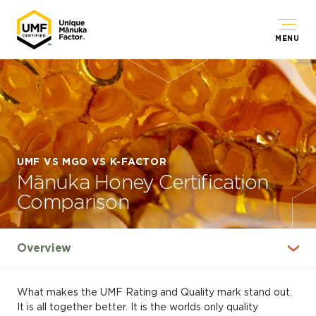
MENU
UMF VS MGO VS K-FACTOR
Mānuka Honey Certification
Comparison
What makes the UMF Rating and Quality mark stand out.
It is all together better. It is the worlds only quality