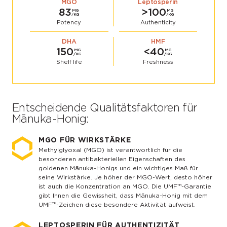
MGO
Leptosperin
83
>100
MG
MG
/KG
/KG
Potency
Authenticity
DHA
HMF
150
<40
MG
MG
/KG
/KG
Shelf life
Freshness
Entscheidende Qualitätsfaktoren für
Mānuka-Honig:
MGO FÜR WIRKSTÄRKE
Methylglyoxal (MGO) ist verantwortlich für die
besonderen antibakteriellen Eigenschaften des
goldenen Mānuka-Honigs und ein wichtiges Maß für
seine Wirkstärke. Je höher der MGO-Wert, desto höher
ist auch die Konzentration an MGO. Die UMF™-Garantie
gibt Ihnen die Gewissheit, dass Mānuka-Honig mit dem
UMF™-Zeichen diese besondere Aktivität aufweist.
LEPTOSPERIN FÜR AUTHENTIZITÄT