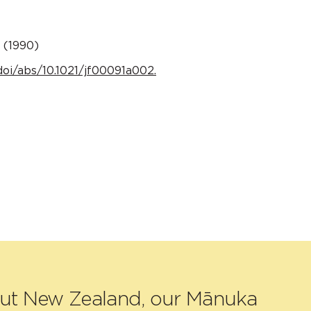
. (1990)
doi/abs/10.1021/jf00091a002.
out New Zealand, our Mānuka