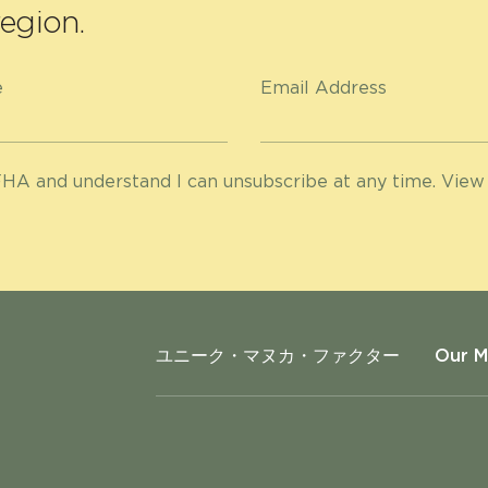
egion.
e
Email Address
HA and understand I can unsubscribe at any time. View
ユニーク・マヌカ・ファクター
Our 