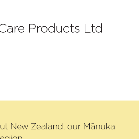
Care Products Ltd
out New Zealand, our Mānuka
egion.